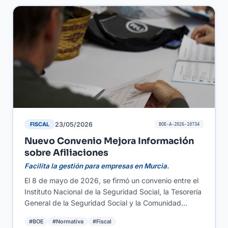
del sector cultural, esta iniciativa abre la puerta a una
mayor formación especializada, lo que puede
traducirse en un aumento de la calidad de los
servicios ofrecidos y en nuevas oportunidades de
negocio.
23/05/2026
FISCAL
BOE-A-2026-10734
Nuevo Convenio Mejora Información
sobre Afiliaciones
Facilita la gestión para empresas en Murcia.
El 8 de mayo de 2026, se firmó un convenio entre el
Instituto Nacional de la Seguridad Social, la Tesorería
General de la Seguridad Social y la Comunidad
Autónoma de Murcia para la cesión de información
#BOE
#Normativa
#Fiscal
sobre afiliación. Este paso tiene como objetivo