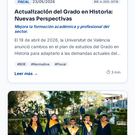
23/05/2026
FISCAL
BOE-A-2026-10738
Actualización del Grado en Historia:
Nuevas Perspectivas
Mejora la formación académica y profesional del
sector.
El 19 de abril de 2026, la Universitat de València
anunció cambios en el plan de estudios del Grado en
Historia para adaptarlo a las demandas actuales del
mercado y la educación. Esta actualización busca
#BOE
#Normativa
#Fiscal
incorporar nuevos enfoques y contenidos que
⏱ 3 min
enriquezcan la formación de los futuros historiadores.
Leer más →
Para autónomos y PYMES, este nuevo enfoque
académico significa una mejora en la calidad de los
profesionales que ingresan al mercado laboral,
aumentando las oportunidades de colaboración en
proyectos culturales y educativos.