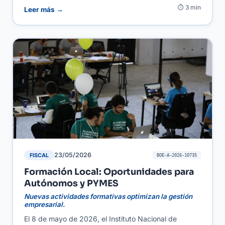
⏱ 3 min
agilizar la gestión y el acceso a datos relevantes para
Leer más →
la administración laboral. Para autónomos y PYMES,
la mejora en la disponibilidad de información clave
implica un cumplimiento normativo más sencillo y
eficiente, ayudando a evitar errores en la gestión de
personal y a optimizar recursos.
23/05/2026
FISCAL
BOE-A-2026-10735
Formación Local: Oportunidades para
Autónomos y PYMES
Nuevas actividades formativas optimizan la gestión
empresarial.
El 8 de mayo de 2026, el Instituto Nacional de