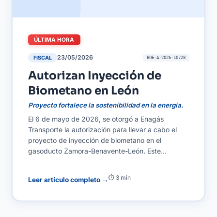
ÚLTIMA HORA
23/05/2026
FISCAL
BOE-A-2026-10728
Autorizan Inyección de
Biometano en León
Proyecto fortalece la sostenibilidad en la energía.
El 6 de mayo de 2026, se otorgó a Enagás
Transporte la autorización para llevar a cabo el
proyecto de inyección de biometano en el
gasoducto Zamora-Benavente-León. Este
desarrollo implica la creación de infraestructuras
que permitirán la inyección de biometano en la red
⏱ 3 min
Leer artículo completo →
de gas, apoyando así la transición hacia fuentes
de energía más sostenibles. Para autónomos y
PYMES, esta iniciativa representa una oportunidad
de acceder a una energía más limpia y