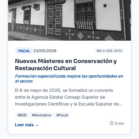
23/05/2026
FISCAL
BOE-A-2026-10733
Nuevos Másteres en Conservación y
Restauración Cultural
Formación especializada mejora las oportunidades en
el sector.
El 8 de mayo de 2026, se formalizó un convenio
entre la Agencia Estatal Consejo Superior de
Investigaciones Científicas y la Escuela Superior de
Conservación y Restauración de Bienes Culturales de
#BOE
#Normativa
#Fiscal
Cataluña. Este acuerdo tiene como objetivo el
⏱ 3 min
desarrollo de programas de máster, prácticas
Leer más →
académicas y trabajos de fin de máster enfocados en
la conservación cultural. Para autónomos y PYMES