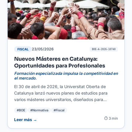
para ellos.
23/05/2026
FISCAL
BOE-A-2026-10740
Nuevos Másteres en Catalunya:
Oportunidades para Profesionales
Formación especializada impulsa la competitividad en
el mercado.
El 30 de abril de 2026, la Universitat Oberta de
Catalunya lanzó nuevos planes de estudios para
varios másteres universitarios, diseñados para
responder a las demandas del mercado laboral
#BOE
#Normativa
#Fiscal
actual. Esta actualización busca fortalecer la
⏱ 3 min
formación en áreas clave, ofreciendo un enfoque
Leer más →
práctico y actualizado. Para autónomos y PYMES,
estos programas académicos significan la posibilidad