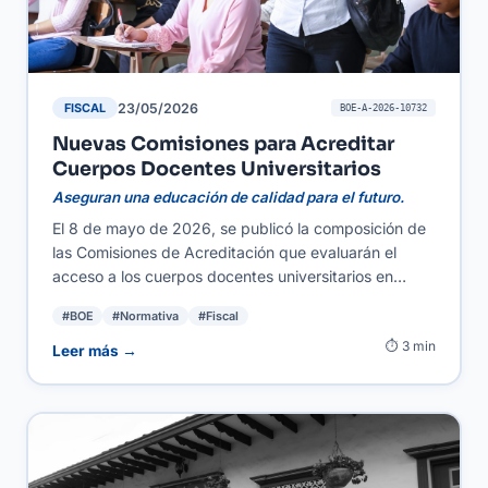
23/05/2026
FISCAL
BOE-A-2026-10732
Nuevas Comisiones para Acreditar
Cuerpos Docentes Universitarios
Aseguran una educación de calidad para el futuro.
El 8 de mayo de 2026, se publicó la composición de
las Comisiones de Acreditación que evaluarán el
acceso a los cuerpos docentes universitarios en
España. Este proceso es fundamental para asegurar
#BOE
#Normativa
#Fiscal
que los docentes cumplen con los estándares de
⏱ 3 min
calidad requeridos por el sistema educativo. Para
Leer más →
autónomos y PYMES en el ámbito educativo, la
mejora en el nivel de formación de los futuros
profesores significa contar con profesionales más
capacitados, lo que a su vez puede elevar la calidad
de la enseñanza y la oferta educativa en el mercado.