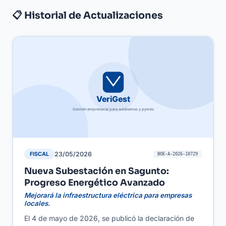
posiblemente más económica, lo que puede
📋 Historial de Actualizaciones
disminuir costes y contribuir a una imagen
empresarial más ecológica.
23/05/2026
FISCAL
BOE-A-2026-10729
Nueva Subestación en Sagunto:
Progreso Energético Avanzado
Mejorará la infraestructura eléctrica para empresas
locales.
El 4 de mayo de 2026, se publicó la declaración de