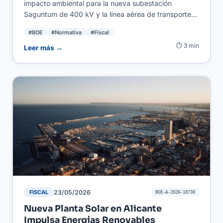
impacto ambiental para la nueva subestación
Saguntum de 400 kV y la línea aérea de transporte
de energía correspondiente en Sagunto, Valencia.
#BOE
#Normativa
#Fiscal
Estos proyectos tienen como objetivo modernizar y
⏱ 3 min
fortalecer la red eléctrica de la región, garantizando
Leer más →
un suministro más fiable. Para autónomos y PYMES,
el avance en la infraestructura eléctrica puede
traducirse en una disponibilidad de energía más
estable y segura, lo que resulta esencial para el
crecimiento y la competitividad de sus operaciones.
23/05/2026
FISCAL
BOE-A-2026-10730
Nueva Planta Solar en Alicante
Impulsa Energías Renovables