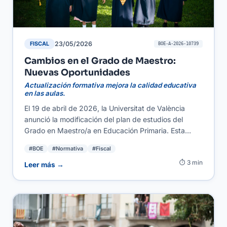
23/05/2026
FISCAL
BOE-A-2026-10739
Cambios en el Grado de Maestro:
Nuevas Oportunidades
Actualización formativa mejora la calidad educativa
en las aulas.
El 19 de abril de 2026, la Universitat de València
anunció la modificación del plan de estudios del
Grado en Maestro/a en Educación Primaria. Esta
actualización se centra en incorporar metodologías
#BOE
#Normativa
#Fiscal
innovadoras y contenidos relevantes para la
⏱ 3 min
enseñanza moderna, alineándose con las exigencias
Leer más →
del sistema educativo actual. Autónomos y PYMES
en el sector educativo se benefician de esta mejora,
ya que aumenta la calidad de los futuros docentes y,
en consecuencia, la educación que recibirán los
alumnos, garantizando un mejor futuro profesional