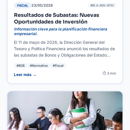
23/05/2026
FISCAL
BOE-A-2026-10731
Resultados de Subastas: Nuevas
Oportunidades de Inversión
Información clave para la planificación financiera
empresarial.
El 11 de mayo de 2026, la Dirección General del
Tesoro y Política Financiera anunció los resultados de
las subastas de Bonos y Obligaciones del Estado
celebradas el 7 de mayo. Estas subastas son
#BOE
#Normativa
#Fiscal
esenciales para entender la salud financiera del
⏱ 3 min
Estado y las condiciones de mercado. Para
Leer más →
autónomos y PYMES, mantenerse actualizado sobre
estos resultados es crucial para la planificación de
inversiones y la gestión del flujo de efectivo,
permitiéndoles tomar decisiones informadas sobre
financiación y ahorro.