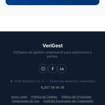
VeriGest
Software de gestión empresarial para autónomos y
pymes.
© 2026 Madinfor S.L.U. — Todos los derechos reservados
957 68 94 36
·
·
·
Aviso Legal
Política de Cookies
Política de Privacidad
·
Condiciones de Uso
Contrato Encargado del Tratamiento