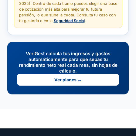
2025). Dentro de cada tramo puedes elegir una base
de cotización más alta para mejorar tu futura
pensión, lo que sube la cuota. Consulta tu caso con
tu gestoría o en la
Seguridad Social
.
VeriGest calcula tus ingresos y gastos
automáticamente para que sepas tu
rendimiento neto real cada mes, sin hojas de
cálculo.
Ver planes →