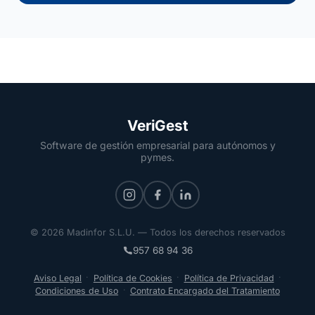
VeriGest
Software de gestión empresarial para autónomos y
pymes.
© 2026 Madinfor S.L.U. — Todos los derechos reservados
957 68 94 36
·
·
·
Aviso Legal
Política de Cookies
Política de Privacidad
·
Condiciones de Uso
Contrato Encargado del Tratamiento