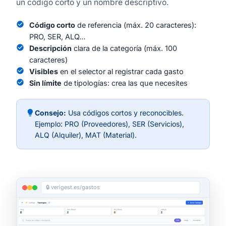
un código corto y un nombre descriptivo.
check_circle
Código corto
de referencia (máx. 20 caracteres):
PRO, SER, ALQ…
check_circle
Descripción
clara de la categoría (máx. 100
caracteres)
check_circle
Visibles
en el selector al registrar cada gasto
check_circle
Sin límite
de tipologías: crea las que necesites
lightbulb
Consejo:
Usa códigos cortos y reconocibles.
Ejemplo: PRO (Proveedores), SER (Servicios),
ALQ (Alquiler), MAT (Material).
🔒 verigest.es/gastos