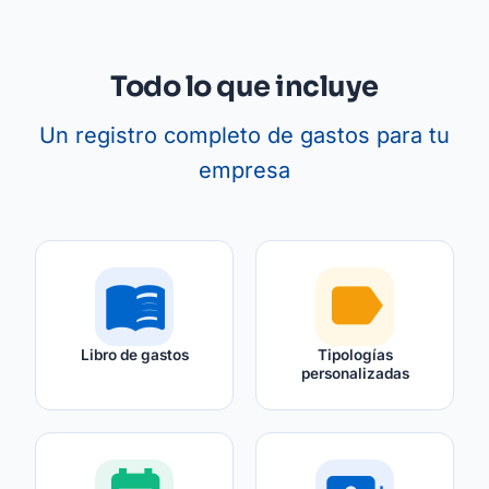
Todo lo que incluye
Un registro completo de gastos para tu
empresa
menu_book
label
Libro de gastos
Tipologías
personalizadas