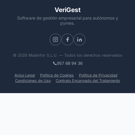
VeriGest
Software de gestión empresarial para autónomos y
pymes.
© 2026 Madinfor S.L.U. — Todos los derechos reservados
957 68 94 36
·
·
·
Aviso Legal
Política de Cookies
Política de Privacidad
·
Condiciones de Uso
Contrato Encargado del Tratamiento