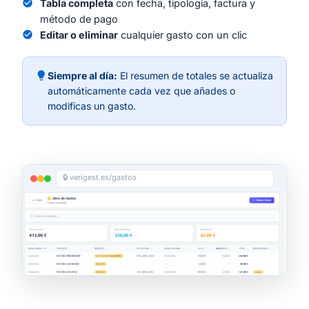
check_circle
Tabla completa
con fecha, tipología, factura y
método de pago
check_circle
Editar o eliminar
cualquier gasto con un clic
lightbulb
Siempre al día:
El resumen de totales se actualiza
automáticamente cada vez que añades o
modificas un gasto.
🔒 verigest.es/gastos