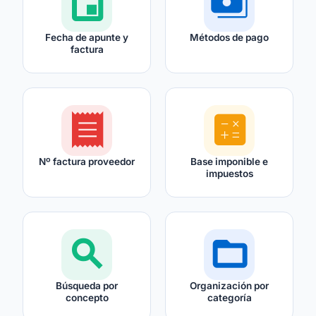
event
payments
Fecha de apunte y
Métodos de pago
factura
receipt
calculate
Nº factura proveedor
Base imponible e
impuestos
search
folder_open
Búsqueda por
Organización por
concepto
categoría