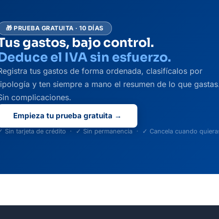
🎁 PRUEBA GRATUITA · 10 DÍAS
Tus gastos, bajo control.
Deduce el IVA sin esfuerzo.
Registra tus gastos de forma ordenada, clasifícalos por
tipología y ten siempre a mano el resumen de lo que gastas
Sin complicaciones.
Empieza tu prueba gratuita →
✓ Sin tarjeta de crédito · ✓ Sin permanencia · ✓ Cancela cuando quiera