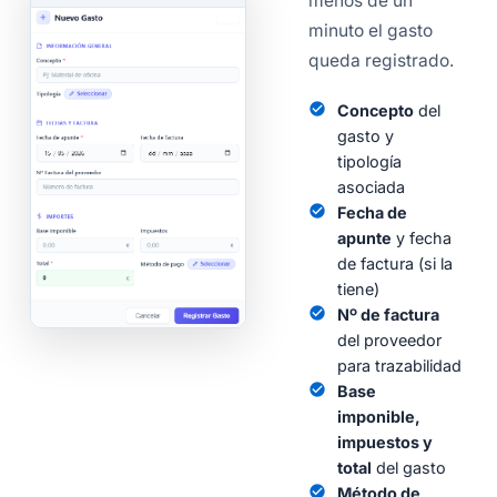
menos de un
minuto el gasto
queda registrado.
check_circle
Concepto
del
gasto y
tipología
asociada
check_circle
Fecha de
apunte
y fecha
de factura (si la
tiene)
check_circle
Nº de factura
del proveedor
para trazabilidad
check_circle
Base
imponible,
impuestos y
total
del gasto
check_circle
Método de