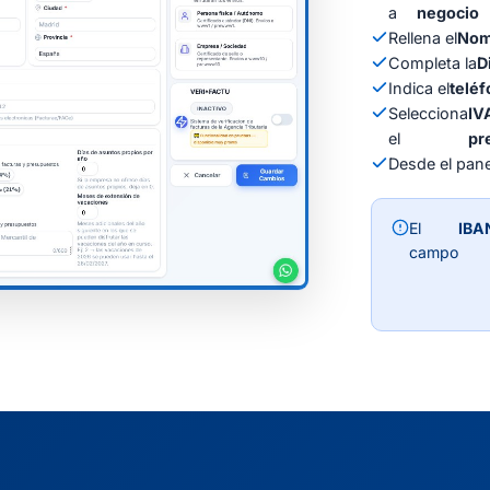
a
negocio
Rellena el
Nom
Completa la
D
Indica el
telé
Selecciona
IV
el
pr
Desde el pane
El
IBA
campo