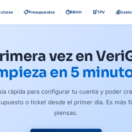
📋
🕐
🛒
💰
acturas
Presupuestos
RRHH
TPV
Gasto
rimera vez en Veri
mpieza en 5 minuto
ía rápida para configurar tu cuenta y poder cr
supuesto o ticket desde el primer día. Es más fá
piensas.