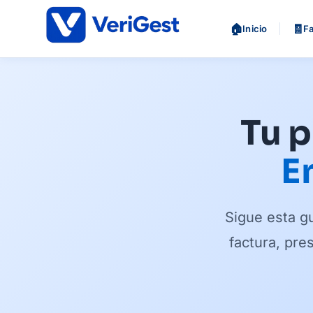
🏠
🧾
Inicio
F
Tu p
E
Sigue esta gu
factura, pre