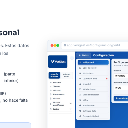
rsonal
s. Estos datos
🔒 app.verigest.es/configuracion/perfil
n los
(parte
inferior)
NIE)
, no hace falta