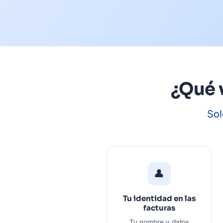
¿Qué 
Sol
👤
Tu identidad en las
facturas
Tu nombre y datos