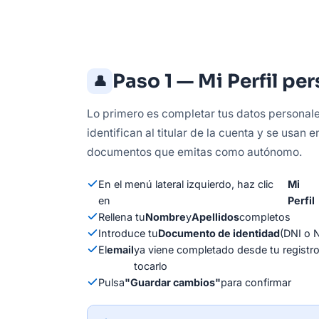
Paso 1 — Mi Perfil pe
👤
Lo primero es completar tus datos personale
identifican al titular de la cuenta y se usan e
documentos que emitas como autónomo.
En el menú lateral izquierdo, haz clic
Mi
en
Perfil
Rellena tu
Nombre
y
Apellidos
completos
Introduce tu
Documento de identidad
(DNI o 
El
email
ya viene completado desde tu registro
tocarlo
Pulsa
"Guardar cambios"
para confirmar