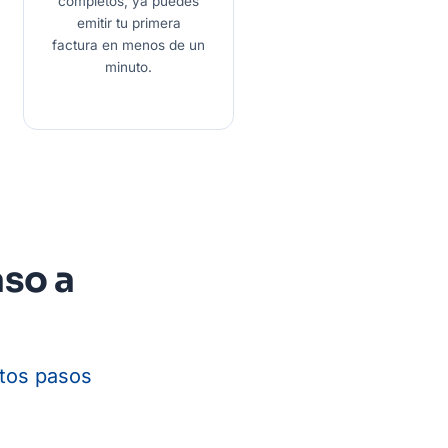
completos, ya puedes
emitir tu primera
factura en menos de un
minuto.
so a
stos pasos