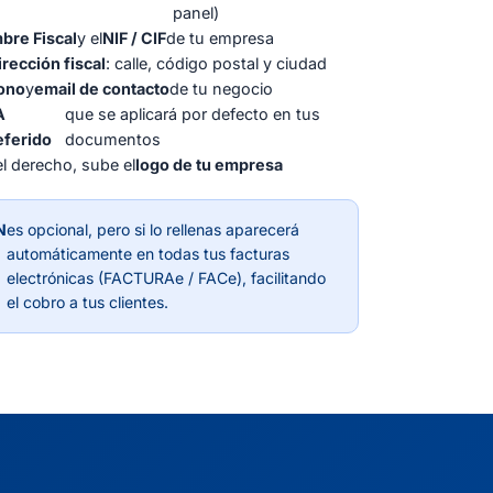
panel)
bre Fiscal
y el
NIF / CIF
de tu empresa
irección fiscal
: calle, código postal y ciudad
fono
y
email de contacto
de tu negocio
A
que se aplicará por defecto en tus
eferido
documentos
l derecho, sube el
logo de tu empresa
N
es opcional, pero si lo rellenas aparecerá
automáticamente en todas tus facturas
electrónicas (FACTURAe / FACe), facilitando
el cobro a tus clientes.