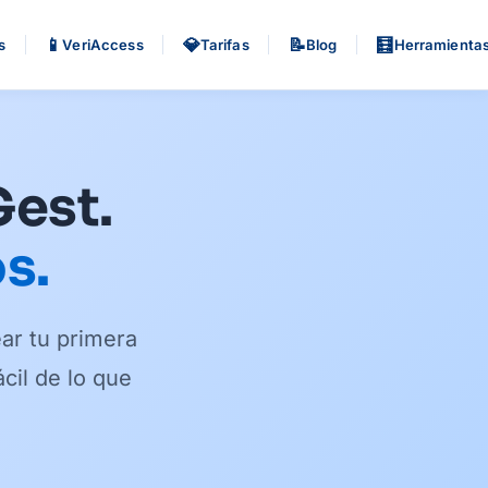
📱
💎
📝
🧮
s
VeriAccess
Tarifas
Blog
Herramienta
Gest.
s.
ear tu primera
cil de lo que