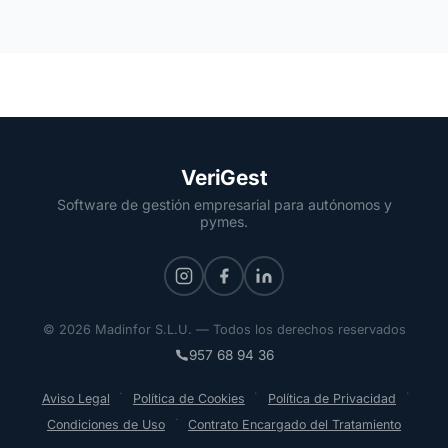
VeriGest
Software de gestión empresarial para autónomos y
pymes.
© 2026 Madinfor S.L.U. — Todos los derechos reservados
957 68 94 36
·
·
·
Aviso Legal
Política de Cookies
Política de Privacidad
·
Condiciones de Uso
Contrato Encargado del Tratamiento