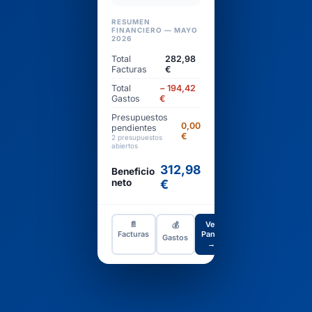
RESUMEN
FINANCIERO — MAYO
2026
Total
282,98
Facturas
€
Total
− 194,42
Gastos
€
Presupuestos
0,00
pendientes
€
2 presupuestos
abiertos
312,98
Beneficio
neto
€
📄
Ver
💰
Facturas
Panel
Gastos
→