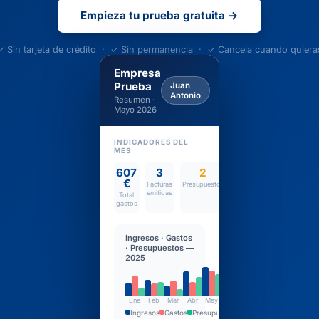
Empieza tu prueba gratuita →
✓ Sin tarjeta de crédito · ✓ Sin permanencia · ✓ Cancela cuando quiera
Empresa
Prueba
Juan
Antonio
Resumen ·
Mayo 2026
INDICADORES DEL
MES
607
3
2
453
€
€
Facturas
Presupuestos
emitidas
Total
Total
gastos
ingresos
Ingresos · Gastos
· Presupuestos —
2025
Ene
Feb
Mar
Abr
May
Jun
Ingresos
Gastos
Presupuestos