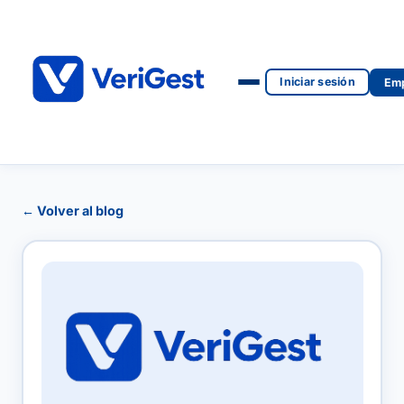
Iniciar sesión
Emp
← Volver al blog