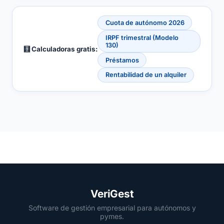
Cuota de autónomo 2026
IRPF trimestral (Modelo
130)
🧮 Calculadoras gratis:
Préstamos
Rentabilidad de un alquiler
VeriGest
Software de gestión empresarial para autónomos y
pymes.