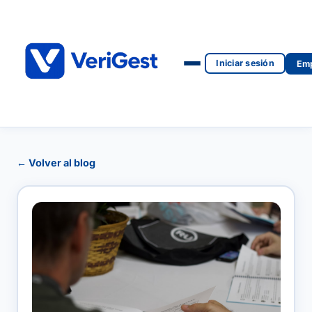
Iniciar sesión
Emp
← Volver al blog